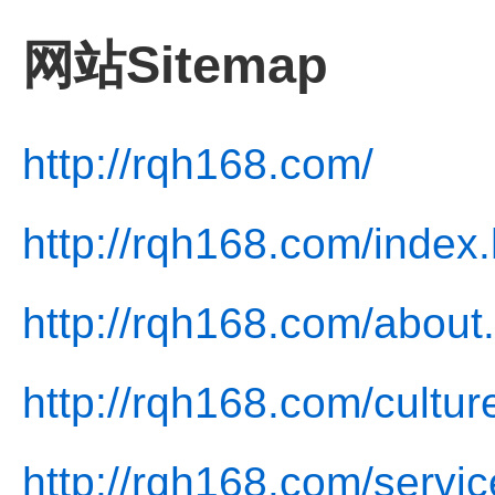
网站Sitemap
http://rqh168.com/
http://rqh168.com/index.
http://rqh168.com/about
http://rqh168.com/cultur
http://rqh168.com/servic